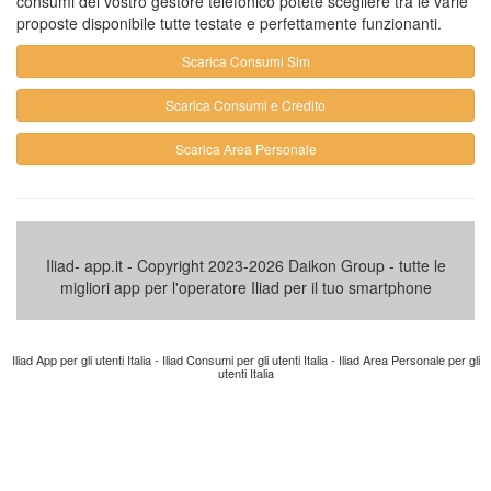
consumi del vostro gestore telefonico potete scegliere tra le varie
proposte disponibile tutte testate e perfettamente funzionanti.
Scarica Consumi Sim
Scarica Consumi e Credito
Scarica Area Personale
Iliad- app.it - Copyright 2023-2026 Daikon Group - tutte le
migliori app per l'operatore Iliad per il tuo smartphone
Iliad App per gli utenti
Italia
- Iliad Consumi per gli utenti
Italia
- Iliad Area Personale per gli
utenti
Italia