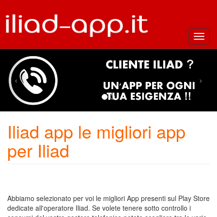
Toggl
navig
Iliad app le migliori app
per Iliad
Abbiamo selezionato per voi le migliori App presenti sul Play Store
dedicate all'operatore Iliad. Se volete tenere sotto controllo i